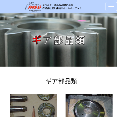
Tog
nav
ギア部品類